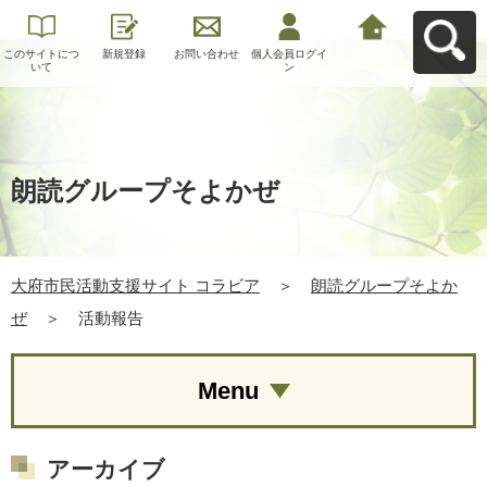
このサイトにつ
新規登録
お問い合わせ
個人会員ログイ
大府市民活動支
いて
ン
援サイト コラビ
アへ戻る
朗読グループそよかぜ
大府市民活動支援サイト コラビア
＞
朗読グループそよか
ぜ
＞
活動報告
Menu
アーカイブ