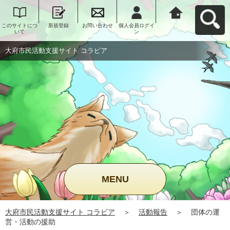
このサイトにつ
新規登録
お問い合わせ
個人会員ログイ
大府市民活動支
いて
ン
援サイト コラビ
アへ戻る
大府市民活動支援サイト コラビア
MENU
大府市民活動支援サイト コラビア
＞
活動報告
＞
団体の運
営・活動の援助