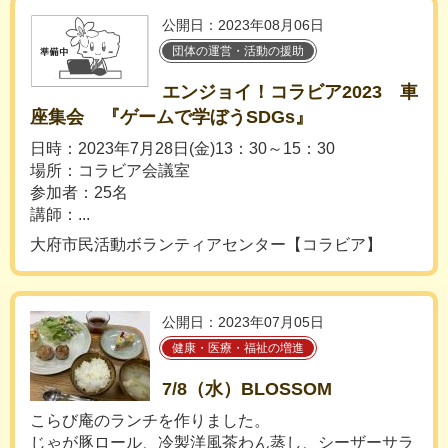
公開日：2023年08月06日
団体の運営・活動の援助
エンジョイ！コラビア2023 車
座集会 『ゲームで学ぼうSDGs』
日時：2023年7月28日(金)13：30～15：30
場所：コラビア会議室
参加者：25名
講師：...
大府市民活動ボランティアセンター【コラビア】
公開日：2023年07月05日
健康・医療・福祉の増進
7/8（水）BLOSSOM
こらび庵のランチを作りました。
じゃが豚ロール、冷製洋風茶わん蒸し、シーザーサラ