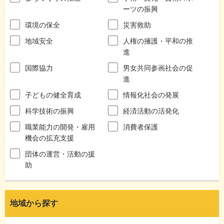
ーツの振興
環境の保全
災害救助
地域安全
人権の擁護・平和の推
進
国際協力
男女共同参画社会の促
進
子どもの健全育成
情報化社会の発展
科学技術の振興
経済活動の活発化
職業能力の開発・雇用
消費者保護
機会の拡充支援
団体の運営・活動の援
助
地域から探す