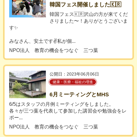
韓国フェス開催しました🇰🇷
韓国フェス🇰🇷沢山の方が来てくだ
さりました〜！ありがとうございま
す✨
みなさん、安土です✌️私が個...
NPO法人 教育の機会をつなぐ 三つ葉
公開日：2023年06月06日
健康・医療・福祉の増進
6月ミーティングとMHS
6/5はスタッフの月例ミーティングをしました。
各々が三つ葉を代表して参加した講習会や勉強会をレ
ポー...
NPO法人 教育の機会をつなぐ 三つ葉