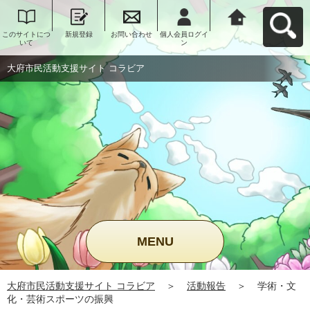
このサイトにつ
新規登録
お問い合わせ
個人会員ログイ
大府市民活動支
いて
ン
援サイト コラビ
アへ戻る
大府市民活動支援サイト コラビア
MENU
大府市民活動支援サイト コラビア
＞
活動報告
＞
学術・文
化・芸術スポーツの振興