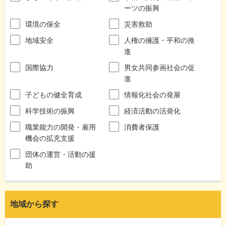
ーツの振興
環境の保全
災害救助
地域安全
人権の擁護・平和の推
進
国際協力
男女共同参画社会の促
進
子どもの健全育成
情報化社会の発展
科学技術の振興
経済活動の活発化
職業能力の開発・雇用
消費者保護
機会の拡充支援
団体の運営・活動の援
助
地域から探す