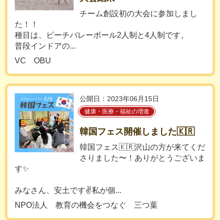
チーム創設初の大会に参加しまし
た！！
種目は、ビーチバレーボール2人制と4人制です。
普段インドアの...
VC OBU
公開日：2023年06月15日
健康・医療・福祉の増進
韓国フェス開催しました🇰🇷
韓国フェス🇰🇷沢山の方が来てくだ
さりました〜！ありがとうございま
す✨
みなさん、安土です✌️私が個...
NPO法人 教育の機会をつなぐ 三つ葉