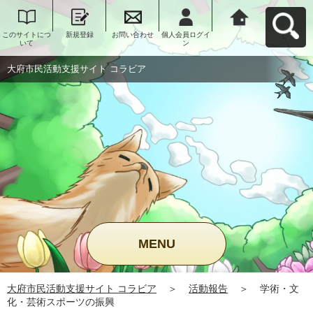
このサイトにつ
新規登録
お問い合わせ
個人会員ログイ
大府市民活動支
いて
ン
援サイト コラビ
アへ戻る
大府市民活動支援サイト コラビア
MENU
大府市民活動支援サイト コラビア
＞
活動報告
＞
学術・文
化・芸術スポーツの振興