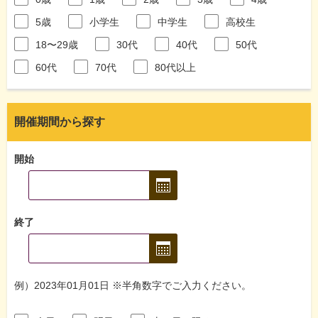
5歳
小学生
中学生
高校生
18〜29歳
30代
40代
50代
60代
70代
80代以上
開催期間から探す
開始
終了
例）2023年01月01日 ※半角数字でご入力ください。