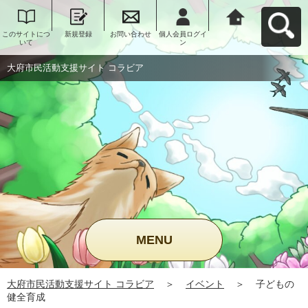
このサイトにつ
新規登録
お問い合わせ
個人会員ログイ
大府市民活動支
いて
ン
援サイト コラビ
アへ戻る
大府市民活動支援サイト コラビア
MENU
大府市民活動支援サイト コラビア
＞
イベント
＞
子どもの
健全育成