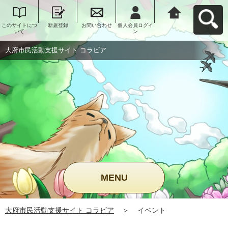
このサイトにつ
新規登録
お問い合わせ
個人会員ログイ
大府市民活動支
いて
ン
援サイト コラビ
アへ戻る
大府市民活動支援サイト コラビア
MENU
大府市民活動支援サイト コラビア
＞
イベント