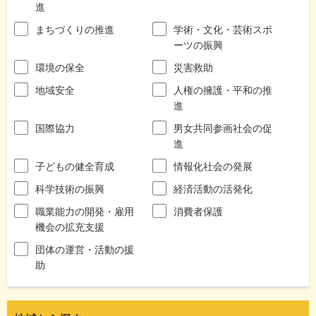
進
まちづくりの推進
学術・文化・芸術スポ
ーツの振興
環境の保全
災害救助
地域安全
人権の擁護・平和の推
進
国際協力
男女共同参画社会の促
進
子どもの健全育成
情報化社会の発展
科学技術の振興
経済活動の活発化
職業能力の開発・雇用
消費者保護
機会の拡充支援
団体の運営・活動の援
助