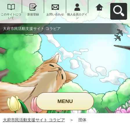
このサイトにつ
新規登録
お問い合わせ
個人会員ログイ
大府市民活動支
いて
ン
援サイト コラビ
アへ戻る
大府市民活動支援サイト コラビア
MENU
大府市民活動支援サイト コラビア
＞
団体