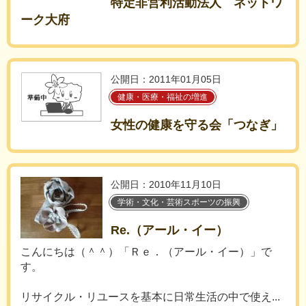
特定非営利活動法人 ネットワ
ーク大府
公開日：2011年01月05日
健康・医療・福祉の増進
女性の健康を守る会「つなぎ」
公開日：2010年11月10日
学術・文化・芸術スポーツの振興
Re.（アール・イー）
こんにちは（＾＾）「Ｒｅ．（アール・イー）」で
す。
リサイクル・リユースを基本に日常生活の中で使え...