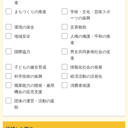
進
まちづくりの推進
学術・文化・芸術スポ
ーツの振興
環境の保全
災害救助
地域安全
人権の擁護・平和の推
進
国際協力
男女共同参画社会の促
進
子どもの健全育成
情報化社会の発展
科学技術の振興
経済活動の活発化
職業能力の開発・雇用
消費者保護
機会の拡充支援
団体の運営・活動の援
助