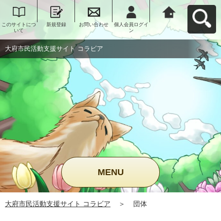
このサイトにつ
新規登録
お問い合わせ
個人会員ログイ
大府市民活動支
いて
ン
援サイト コラビ
アへ戻る
大府市民活動支援サイト コラビア
MENU
大府市民活動支援サイト コラビア
＞
団体