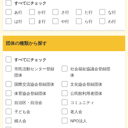
すべてにチェック
あ行
か行
さ行
た行
な行
は行
ま行
や行
ら行
わ行
団体の種類から探す
すべてにチェック
市民活動センター登録
社会福祉協議会登録団
団体
体
国際交流協会登録団体
文化協会登録団体
体育協会登録団体
公民館利用者団体
自治区・自治会
コミュニティ
子ども会
老人会
婦人会
NPO法人