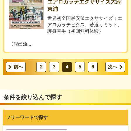
エアロカラテエクササイズ大府
東浦
世界初全国最安値エクササイズ！エ
アロカラテビクス、若返りミット、
護身空手（初回無料体験）
【観己流...
前へ
2
3
4
5
6
次へ
条件を絞り込んで探す
フリーワードで探す