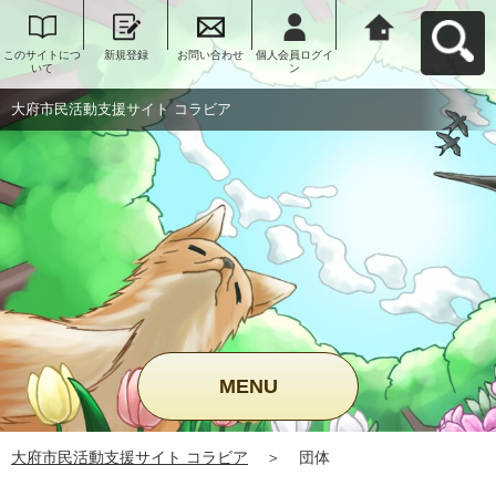
このサイトにつ
新規登録
お問い合わせ
個人会員ログイ
大府市民活動支
いて
ン
援サイト コラビ
アへ戻る
大府市民活動支援サイト コラビア
MENU
大府市民活動支援サイト コラビア
＞
団体