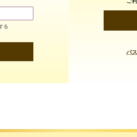
ご
する
パ