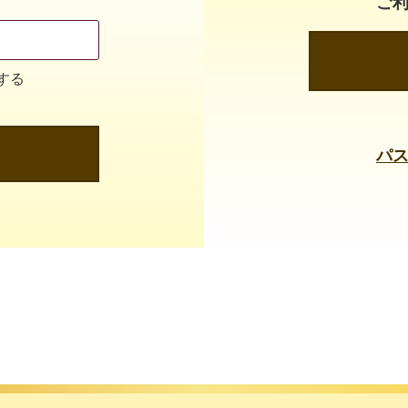
ご
する
パ