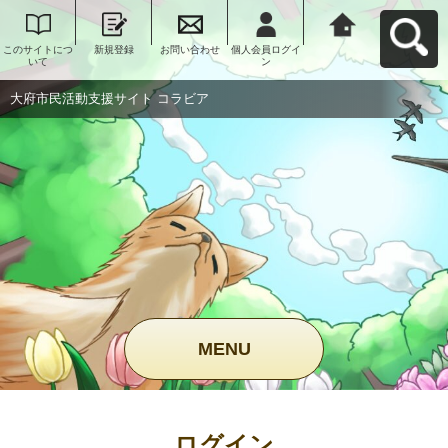
このサイトにつ
新規登録
お問い合わせ
個人会員ログイ
大府市民活動支
いて
ン
援サイト コラビ
アへ戻る
大府市民活動支援サイト コラビア
MENU
ログイン