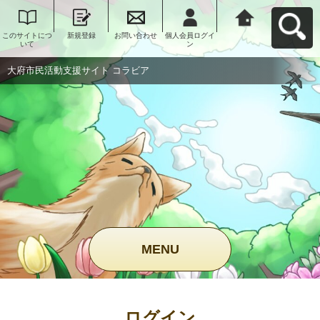
このサイトにつ
新規登録
お問い合わせ
個人会員ログイ
大府市民活動支
いて
ン
援サイト コラビ
アへ戻る
大府市民活動支援サイト コラビア
MENU
ログイン