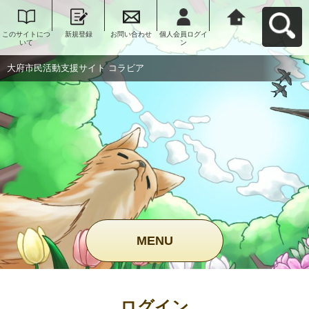
このサイトにつ
新規登録
お問い合わせ
個人会員ログイ
大府市民活動支
いて
ン
援サイト コラビ
アへ戻る
大府市民活動支援サイト コラビア
MENU
ログイン