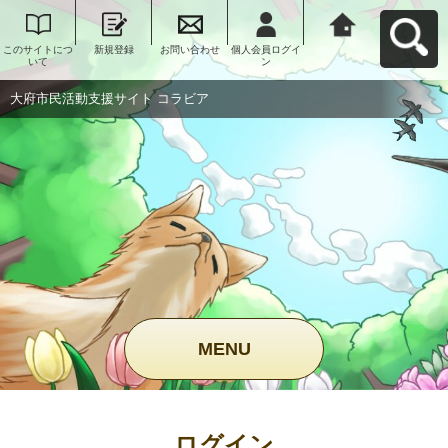
このサイトにつ
新規登録
お問い合わせ
個人会員ログイ
大府市民活動支
いて
ン
援サイト コラビ
アへ戻る
大府市民活動支援サイト コラビア
MENU
ログイン