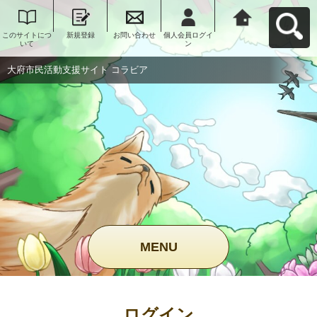
このサイトにつ
新規登録
お問い合わせ
個人会員ログイ
大府市民活動支
いて
ン
援サイト コラビ
アへ戻る
大府市民活動支援サイト コラビア
MENU
ログイン