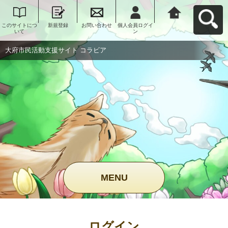
このサイトにつ
新規登録
お問い合わせ
個人会員ログイ
大府市民活動支
いて
ン
援サイト コラビ
アへ戻る
大府市民活動支援サイト コラビア
MENU
ログイン