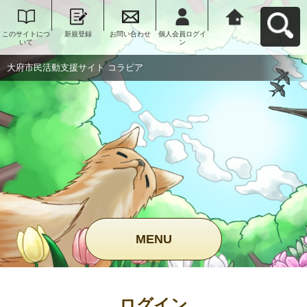
このサイトにつ
新規登録
お問い合わせ
個人会員ログイ
大府市民活動支
いて
ン
援サイト コラビ
アへ戻る
大府市民活動支援サイト コラビア
MENU
ログイン