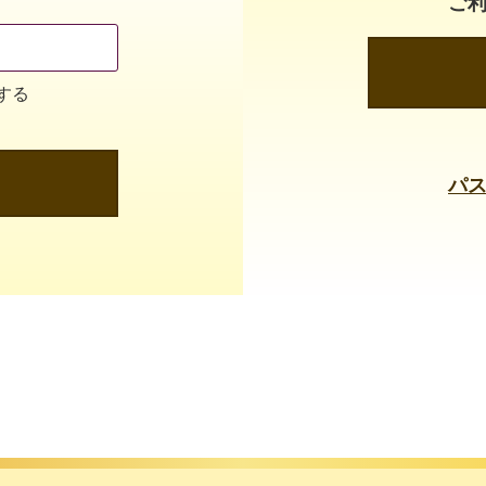
ご
する
パ