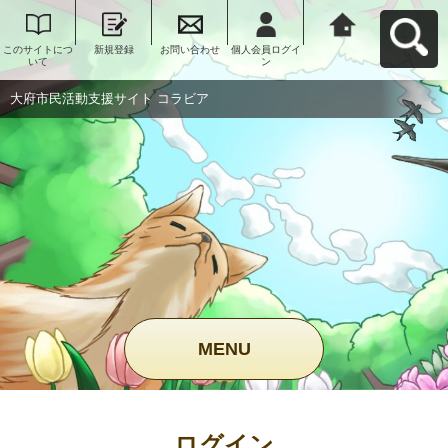
このサイトにつ
新規登録
お問い合わせ
個人会員ログイ
大府市民活動支
いて
ン
援サイト コラビ
アへ戻る
大府市民活動支援サイト コラビア
MENU
ログイン