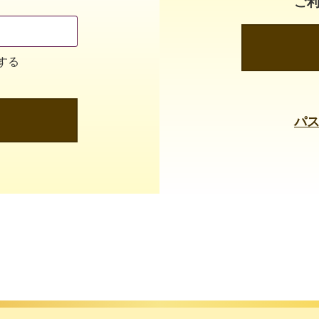
ご
する
パ