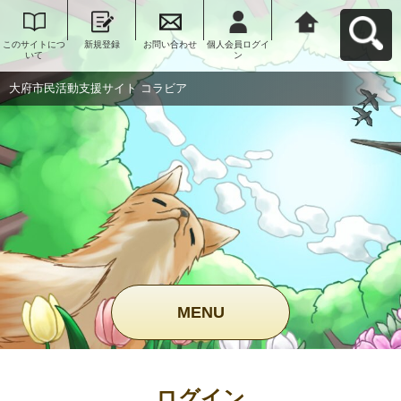
このサイトにつ
新規登録
お問い合わせ
個人会員ログイ
大府市民活動支
いて
ン
援サイト コラビ
アへ戻る
大府市民活動支援サイト コラビア
MENU
ログイン