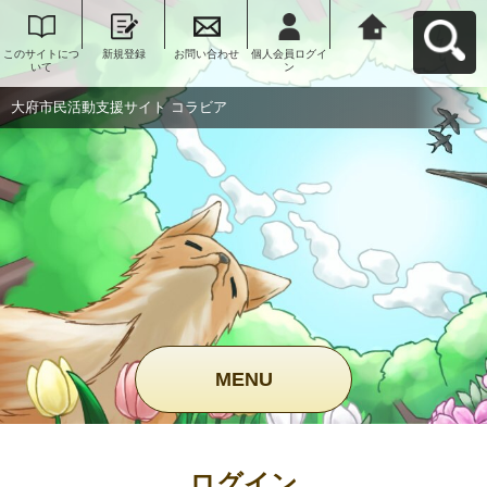
このサイトにつ
新規登録
お問い合わせ
個人会員ログイ
大府市民活動支
いて
ン
援サイト コラビ
アへ戻る
大府市民活動支援サイト コラビア
MENU
ログイン