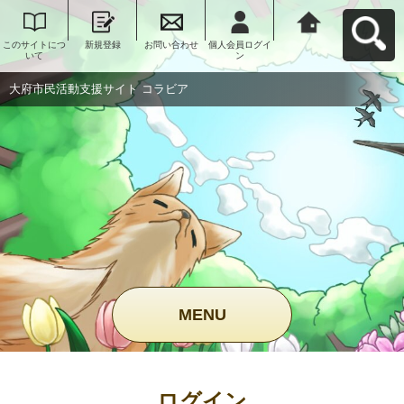
このサイトにつ
新規登録
お問い合わせ
個人会員ログイ
大府市民活動支
いて
ン
援サイト コラビ
アへ戻る
大府市民活動支援サイト コラビア
MENU
ログイン