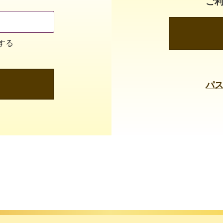
ご
する
パ