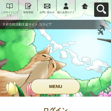
このサイトにつ
新規登録
お問い合わせ
個人会員ログイ
大府市民活動支
いて
ン
援サイト コラビ
アへ戻る
大府市民活動支援サイト コラビア
MENU
ログイン