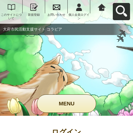
このサイトにつ
新規登録
お問い合わせ
個人会員ログイ
大府市民活動支
いて
ン
援サイト コラビ
アへ戻る
大府市民活動支援サイト コラビア
MENU
ログイン