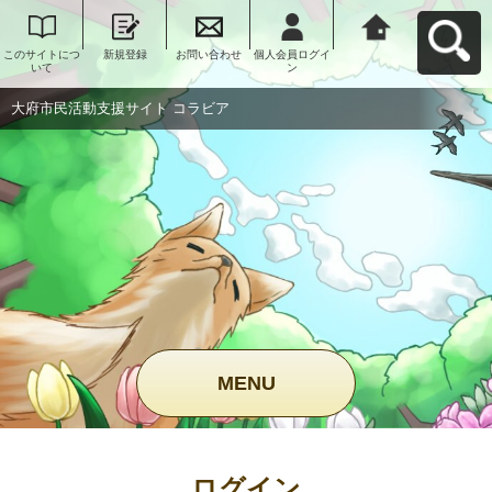
このサイトにつ
新規登録
お問い合わせ
個人会員ログイ
大府市民活動支
いて
ン
援サイト コラビ
アへ戻る
大府市民活動支援サイト コラビア
MENU
ログイン