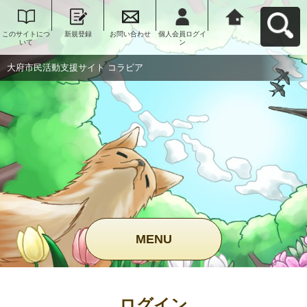
このサイトにつ
新規登録
お問い合わせ
個人会員ログイ
大府市民活動支
いて
ン
援サイト コラビ
アへ戻る
大府市民活動支援サイト コラビア
MENU
ログイン