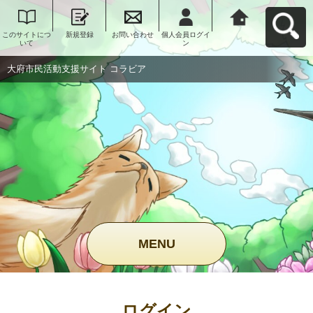
このサイトにつ
新規登録
お問い合わせ
個人会員ログイ
大府市民活動支
いて
ン
援サイト コラビ
アへ戻る
大府市民活動支援サイト コラビア
MENU
ログイン