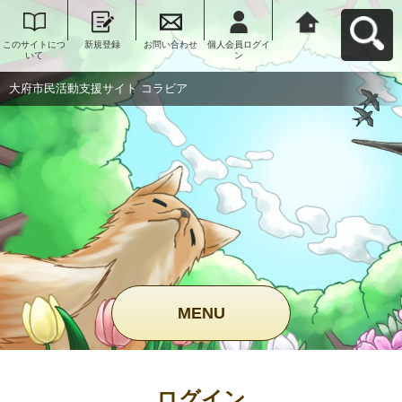
このサイトにつ
新規登録
お問い合わせ
個人会員ログイ
大府市民活動支
いて
ン
援サイト コラビ
アへ戻る
大府市民活動支援サイト コラビア
MENU
ログイン