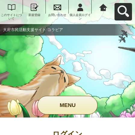
このサイトにつ
新規登録
お問い合わせ
個人会員ログイ
大府市民活動支
いて
ン
援サイト コラビ
アへ戻る
大府市民活動支援サイト コラビア
MENU
ログイン