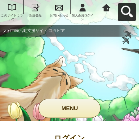
このサイトにつ
新規登録
お問い合わせ
個人会員ログイ
大府市民活動支
いて
ン
援サイト コラビ
アへ戻る
大府市民活動支援サイト コラビア
MENU
ログイン