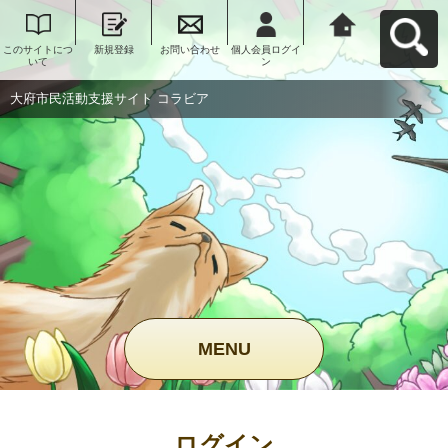
このサイトにつ
新規登録
お問い合わせ
個人会員ログイ
大府市民活動支
いて
ン
援サイト コラビ
アへ戻る
大府市民活動支援サイト コラビア
MENU
ログイン