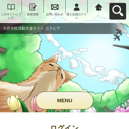
このサイトにつ
新規登録
お問い合わせ
個人会員ログイ
大府市民活動支
いて
ン
援サイト コラビ
アへ戻る
大府市民活動支援サイト コラビア
MENU
ログイン