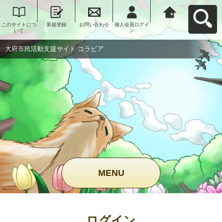
このサイトにつ
新規登録
お問い合わせ
個人会員ログイ
大府市民活動支
いて
ン
援サイト コラビ
アへ戻る
大府市民活動支援サイト コラビア
MENU
ログイン