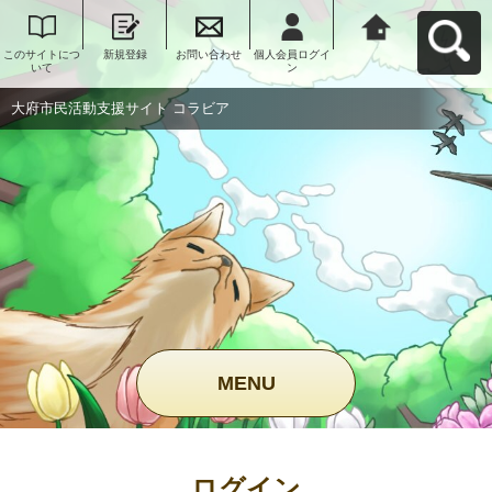
このサイトにつ
新規登録
お問い合わせ
個人会員ログイ
大府市民活動支
いて
ン
援サイト コラビ
アへ戻る
大府市民活動支援サイト コラビア
MENU
ログイン