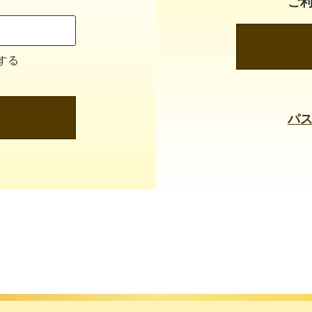
ご
する
パ