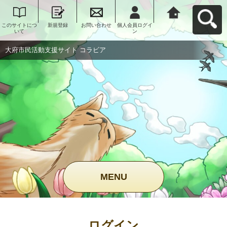
このサイトにつ
新規登録
お問い合わせ
個人会員ログイ
大府市民活動支
いて
ン
援サイト コラビ
アへ戻る
大府市民活動支援サイト コラビア
MENU
ログイン