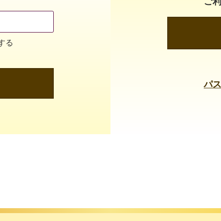
ご
する
パ