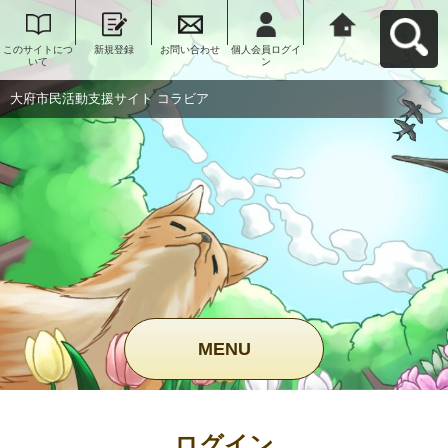
このサイトにつ
新規登録
お問い合わせ
個人会員ログイ
大府市民活動支
いて
ン
援サイト コラビ
アへ戻る
大府市民活動支援サイト コラビア
MENU
ログイン