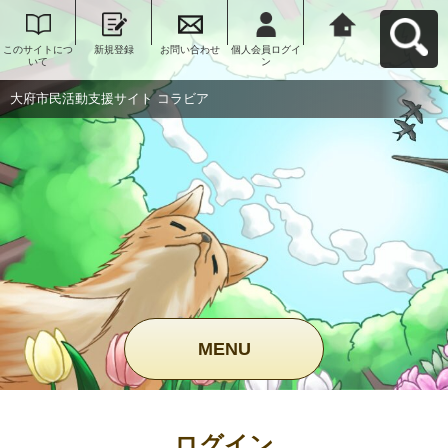
このサイトにつ
新規登録
お問い合わせ
個人会員ログイ
大府市民活動支
いて
ン
援サイト コラビ
アへ戻る
大府市民活動支援サイト コラビア
MENU
ログイン