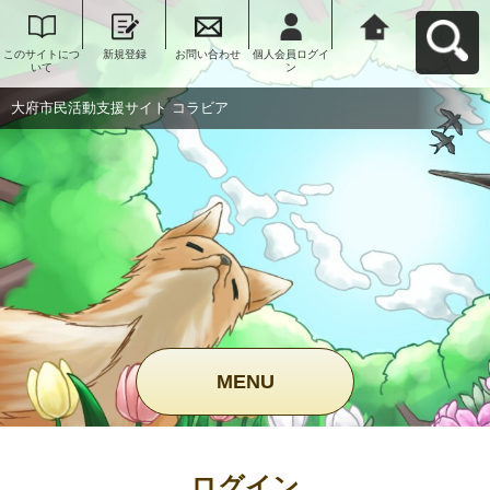
このサイトにつ
新規登録
お問い合わせ
個人会員ログイ
大府市民活動支
いて
ン
援サイト コラビ
アへ戻る
大府市民活動支援サイト コラビア
MENU
ログイン