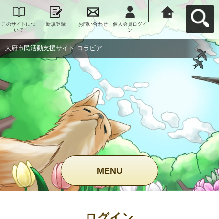
このサイトにつ
新規登録
お問い合わせ
個人会員ログイ
大府市民活動支
いて
ン
援サイト コラビ
アへ戻る
大府市民活動支援サイト コラビア
MENU
ログイン