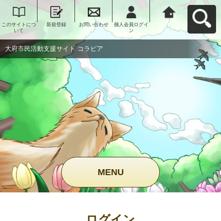
このサイトにつ
新規登録
お問い合わせ
個人会員ログイ
大府市民活動支
いて
ン
援サイト コラビ
アへ戻る
大府市民活動支援サイト コラビア
MENU
ログイン