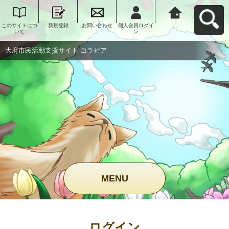
このサイトにつ
新規登録
お問い合わせ
個人会員ログイ
大府市民活動支
いて
ン
援サイト コラビ
アへ戻る
大府市民活動支援サイト コラビア
MENU
ログイン