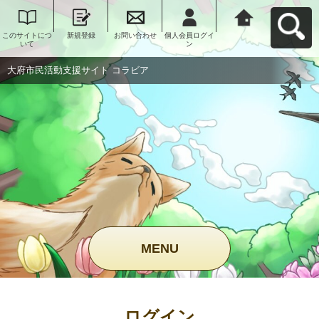
このサイトにつ
新規登録
お問い合わせ
個人会員ログイ
大府市民活動支
いて
ン
援サイト コラビ
アへ戻る
大府市民活動支援サイト コラビア
MENU
ログイン