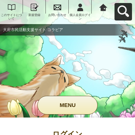
このサイトにつ
新規登録
お問い合わせ
個人会員ログイ
大府市民活動支
いて
ン
援サイト コラビ
アへ戻る
大府市民活動支援サイト コラビア
MENU
ログイン