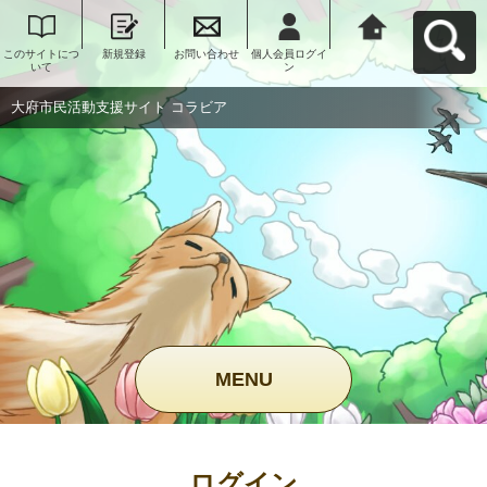
このサイトにつ
新規登録
お問い合わせ
個人会員ログイ
大府市民活動支
いて
ン
援サイト コラビ
アへ戻る
大府市民活動支援サイト コラビア
MENU
ログイン