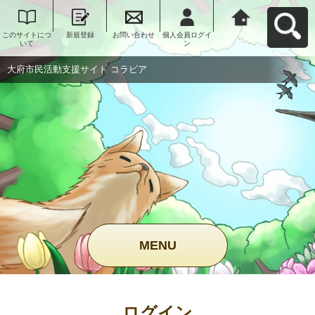
このサイトにつ
新規登録
お問い合わせ
個人会員ログイ
大府市民活動支
いて
ン
援サイト コラビ
アへ戻る
大府市民活動支援サイト コラビア
MENU
ログイン